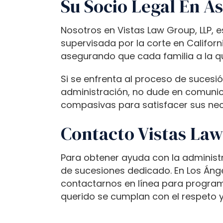
Su Socio Legal En A
l
d
i
Nosotros en Vistas Law Group, LLP,
s
supervisada por la corte en Californ
a
asegurando que cada familia a la q
b
i
Si se enfrenta al proceso de sucesión
l
administración, no dude en comunic
i
compasivas para satisfacer sus ne
t
Contacto Vistas Law
i
e
s
Para obtener ayuda con la administ
w
de sucesiones dedicado. En Los Ánge
h
contactarnos en línea para programa
o
querido se cumplan con el respeto y
a
r