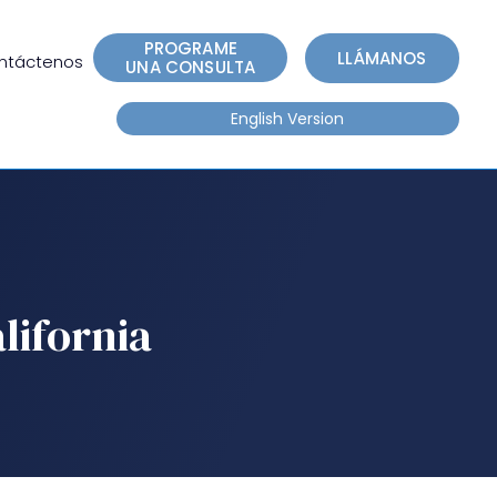
e
n
PROGRAME
LLÁMANOS
ntáctenos
r
UNA CONSULTA
e
English Version
a
d
e
r
s
lifornia