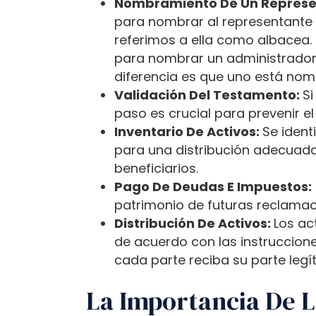
c
Nombramiento De Un Represe
e
para nombrar al representante
s
referimos a ella como albacea. 
s
para nombrar un administrador.
i
diferencia es que uno está nom
b
Validación Del Testamento:
Si
i
paso es crucial para prevenir el
l
Inventario De Activos:
Se ident
i
para una distribución adecuada 
t
beneficiarios.
y
Pago De Deudas E Impuestos:
s
patrimonio de futuras reclamaci
y
Distribución De Activos:
Los ac
s
de acuerdo con las instruccione
t
cada parte reciba su parte legí
e
La Importancia De L
m
.