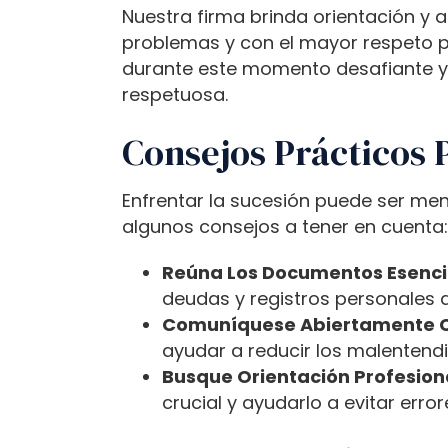
t
Nuestra firma brinda orientación y 
o
problemas y con el mayor respeto por
p
durante este momento desafiante y 
e
respetuosa.
o
p
Consejos Prácticos 
l
e
Enfrentar la sucesión puede ser men
w
algunos consejos a tener en cuenta:
i
t
Reúna Los Documentos Esencia
h
deudas y registros personales de
v
Comuníquese Abiertamente Co
i
ayudar a reducir los malentendid
s
Busque Orientación Profesion
u
crucial y ayudarlo a evitar err
a