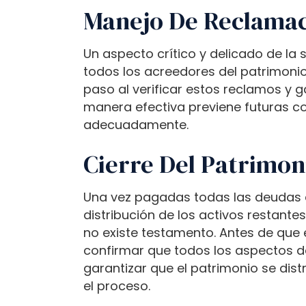
o
Manejo De Reclamac
a
d
Un aspecto crítico y delicado de la 
j
todos los acreedores del patrimonio
u
paso al verificar estos reclamos y g
s
manera efectiva previene futuras c
t
adecuadamente.
t
h
Cierre Del Patrimon
e
w
Una vez pagadas todas las deudas e 
e
distribución de los activos restante
b
no existe testamento. Antes de que e
s
confirmar que todos los aspectos de
i
garantizar que el patrimonio se dist
t
el proceso.
e