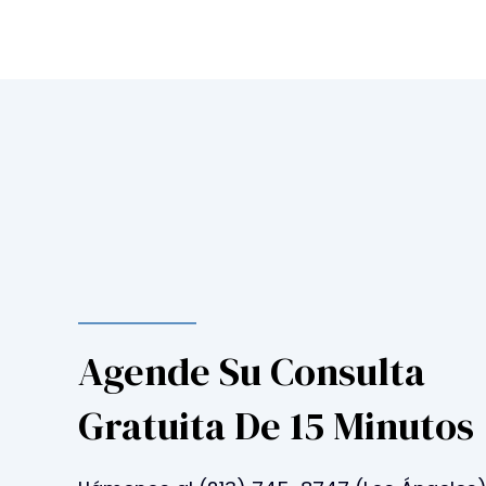
e
u
s
i
n
g
a
s
c
r
e
e
Agende Su Consulta
n
r
Gratuita De 15 Minutos
e
a
d