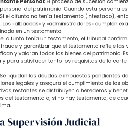
ntante Personal:
El proceso de sucesión comienz
 personal del patrimonio. Cuando esta persona e
Si el difunto no tenía testamento (intestado), en
 Los «albaceas» y «administradores» cumplen exa
inado en un testamento.
 el difunto tenía un testamento, el tribunal confir
 fraude y garantizar que el testamento refleje las 
ifican y valoran todos los bienes del patrimonio. E
y para satisfacer tanto los requisitos de la cort
Se liquidan las deudas e impuestos pendientes del
ones legales y asegura el cumplimiento de las obl
tivos restantes se distribuyen a herederos y benefi
s del testamento o, si no hay testamento, de acu
tima.
a Supervisión Judicial