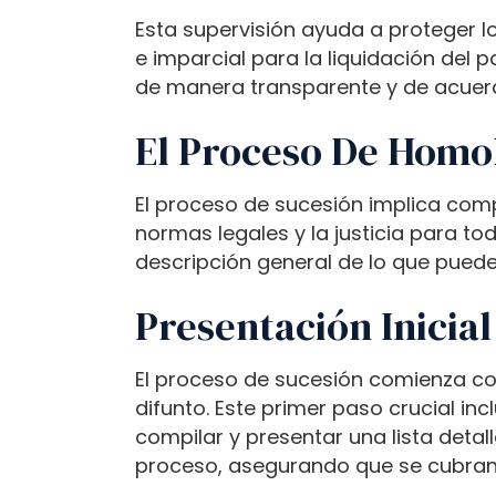
P
Esta supervisión ayuda a proteger 
r
e imparcial para la liquidación del 
e
de manera transparente y de acuerd
s
s
El Proceso De Homol
C
o
El proceso de sucesión implica comp
n
normas legales y la justicia para to
t
descripción general de lo que puede
r
o
Presentación Inicial
l
-
El proceso de sucesión comienza con
F
difunto. Este primer paso crucial i
1
compilar y presentar una lista deta
1
proceso, asegurando que se cubran 
t