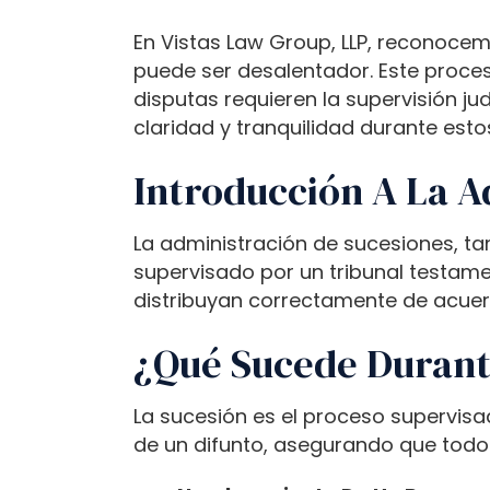
b
s
En Vistas Law Group, LLP, reconocem
i
puede ser desalentador. Este proceso
t
disputas requieren la supervisión ju
e
claridad y tranquilidad durante estos
i
n
Introducción A La A
c
l
La administración de sucesiones, ta
u
supervisado por un tribunal testamen
d
distribuyan correctamente de acuerd
e
s
¿Qué Sucede Durant
a
n
La sucesión es el proceso supervisad
a
de un difunto, asegurando que todo 
c