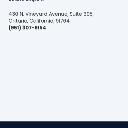
i
b
i
430 N. Vineyard Avenue, Suite 305,
l
i
Ontario, California, 91764
t
(951) 307-9154
y