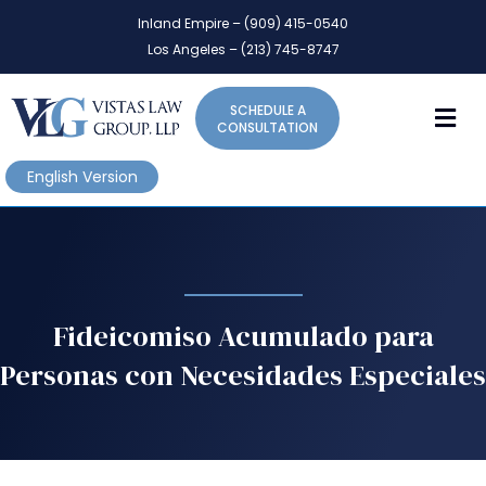
P
e
Inland Empire – (909) 415-0540
l
a
Los Angeles – (213) 745-8747
d
e
e
a
r
M
SCHEDULE A
s
s
CONSULTATION
e
n
English Version
o
t
e
:
T
h
Fideicomiso Acumulado para
i
Personas con Necesidades Especiales
s
w
e
b
s