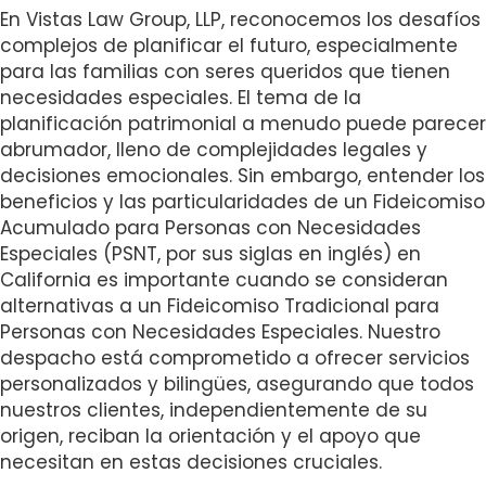
En Vistas Law Group, LLP, reconocemos los desafíos
i
complejos de planificar el futuro, especialmente
t
para las familias con seres queridos que tienen
e
necesidades especiales. El tema de la
i
planificación patrimonial a menudo puede parecer
n
abrumador, lleno de complejidades legales y
c
decisiones emocionales. Sin embargo, entender los
l
beneficios y las particularidades de un Fideicomiso
u
Acumulado para Personas con Necesidades
d
Especiales (PSNT, por sus siglas en inglés) en
e
California es importante cuando se consideran
s
alternativas a un Fideicomiso Tradicional para
a
Personas con Necesidades Especiales. Nuestro
n
despacho está comprometido a ofrecer servicios
a
personalizados y bilingües, asegurando que todos
c
nuestros clientes, independientemente de su
c
origen, reciban la orientación y el apoyo que
e
necesitan en estas decisiones cruciales.
s