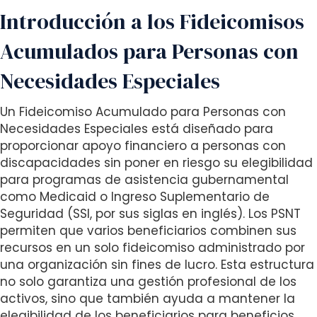
s
Introducción a los Fideicomisos
i
b
Acumulados para Personas con
i
l
Necesidades Especiales
i
t
Un Fideicomiso Acumulado para Personas con
y
Necesidades Especiales está diseñado para
s
proporcionar apoyo financiero a personas con
y
discapacidades sin poner en riesgo su elegibilidad
s
para programas de asistencia gubernamental
t
como Medicaid o Ingreso Suplementario de
e
Seguridad (SSI, por sus siglas en inglés). Los PSNT
m
permiten que varios beneficiarios combinen sus
.
recursos en un solo fideicomiso administrado por
una organización sin fines de lucro. Esta estructura
no solo garantiza una gestión profesional de los
activos, sino que también ayuda a mantener la
elegibilidad de los beneficiarios para beneficios