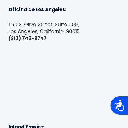
Oficina de Los Ángeles:
1150 S. Olive Street, Suite 600,
Los Angeles, California, 90015
(213) 745-8747
A
c
c
e
s
s
Inland Empire: