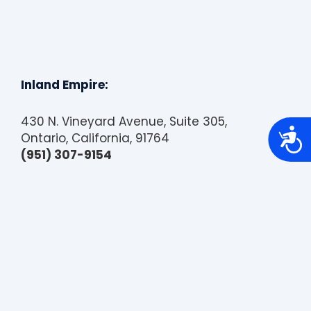
Inland Empire:
430 N. Vineyard Avenue, Suite 305,
A
Ontario, California, 91764
c
c
(951) 307-9154
e
s
s
i
b
i
l
i
t
y