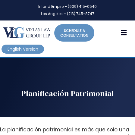
P
e
Inland Empire – (909) 415-0540
l
a
Los Angeles – (213) 745-8747
d
e
e
a
r
M
SCHEDULE A
s
s
CONSULTATION
e
n
English Version
o
t
e
:
T
h
Planificación Patrimonial
i
s
w
e
b
La planificación patrimonial es más que solo una
s