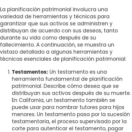
s
i
La planificación patrimonial involucra una
b
variedad de herramientas y técnicas para
i
garantizar que sus activos se administren y
l
distribuyan de acuerdo con sus deseos, tanto
i
durante su vida como después de su
t
fallecimiento. A continuación, se muestra un
y
vistazo detallado a algunas herramientas y
s
técnicas esenciales de planificación patrimonial:
y
s
Testamentos:
Un testamento es una
t
herramienta fundamental de planificación
e
patrimonial. Describe cómo desea que se
m
distribuyan sus activos después de su muerte.
.
En California, un testamento también se
puede usar para nombrar tutores para hijos
menores. Un testamento pasa por la sucesión
testamentaria, el proceso supervisado por la
corte para autenticar el testamento, pagar