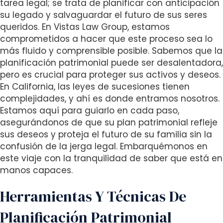
tarea legal; se trata de planificar con anticipación
i
su legado y salvaguardar el futuro de sus seres
t
queridos. En Vistas Law Group, estamos
e
comprometidos a hacer que este proceso sea lo
i
más fluido y comprensible posible. Sabemos que la
n
planificación patrimonial puede ser desalentadora,
c
pero es crucial para proteger sus activos y deseos.
l
En California, las leyes de sucesiones tienen
u
complejidades, y ahí es donde entramos nosotros.
d
Estamos aquí para guiarlo en cada paso,
e
asegurándonos de que su plan patrimonial refleje
s
sus deseos y proteja el futuro de su familia sin la
a
confusión de la jerga legal. Embarquémonos en
n
este viaje con la tranquilidad de saber que está en
a
manos capaces.
c
c
Herramientas Y Técnicas De
e
s
Planificación Patrimonial