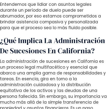
Entendemos que lidiar con asuntos legales
i
durante un período de duelo puede ser
t
abrumador, por eso estamos comprometidos a
e
brindar asistencia compasiva y personalizada
i
para que el proceso sea lo más fluido posible.
n
c
¿Qué Implica La Administración
l
u
De Sucesiones En California?
d
e
La administración de sucesiones en California es
s
un proceso legal multifacético y esencial que
a
abarca una amplia gama de responsabilidades y
n
tareas. En esencia, gira en torno a la
a
administración cuidadosa y la distribución
c
equitativa de los activos y las deudas de una
c
persona fallecida. Sin embargo, su importancia va
e
mucho más allá de la simple transferencia de
s
propiedad y asuntos financieros. Es un paso