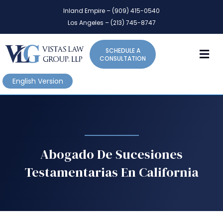
P
e
Inland Empire – (909) 415-0540
l
a
Los Angeles – (213) 745-8747
d
e
e
a
r
M
SCHEDULE A
s
s
CONSULTATION
e
n
English Version
o
t
e
:
T
h
Abogado De Sucesiones
i
Testamentarias En California
s
w
e
b
s