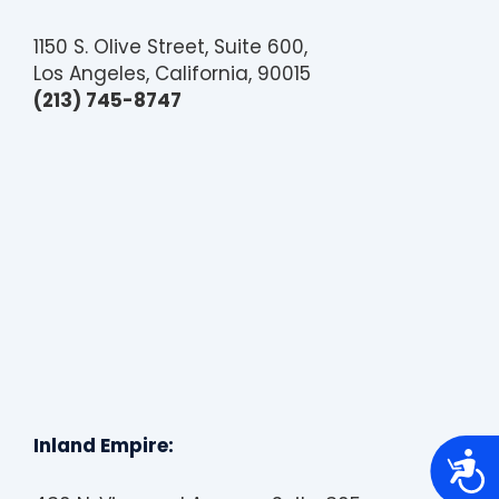
1150 S. Olive Street, Suite 600,
Los Angeles, California, 90015
(213) 745-8747
Inland Empire:
A
c
c