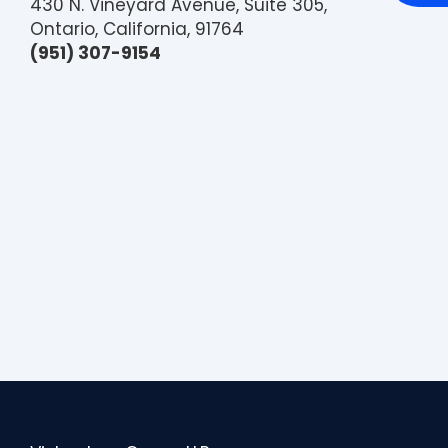
430 N. Vineyard Avenue, Suite 305,
e
Ontario, California, 91764
s
s
(951) 307-9154
i
b
i
l
i
t
y