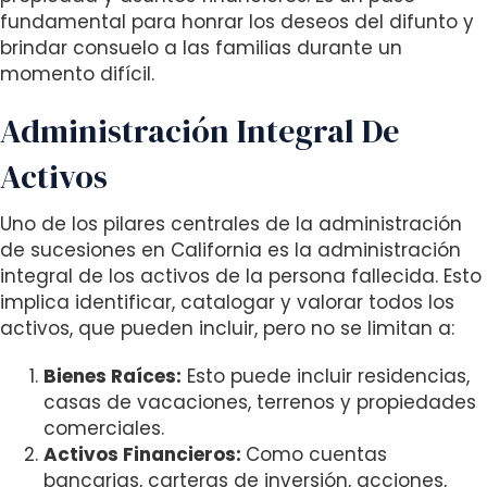
s
fundamental para honrar los deseos del difunto y
i
brindar consuelo a las familias durante un
b
momento difícil.
i
l
Administración Integral De
i
t
Activos
y
s
Uno de los pilares centrales de la administración
y
de sucesiones en California es la administración
s
integral de los activos de la persona fallecida. Esto
t
implica identificar, catalogar y valorar todos los
e
activos, que pueden incluir, pero no se limitan a:
m
.
Bienes Raíces:
Esto puede incluir residencias,
casas de vacaciones, terrenos y propiedades
comerciales.
Activos Financieros:
Como cuentas
bancarias, carteras de inversión, acciones,